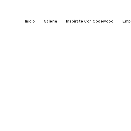
Inicio
Galeria
Inspírate Con Codewood
Emp