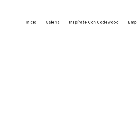
Inicio
Galeria
Inspírate Con Codewood
Emp